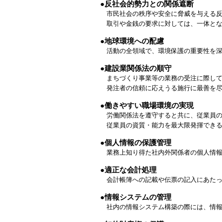
●反社会的勢力との関係遮断
市民社会の秩序や安全に脅威を与える反
取引や金銭の要求に対しては、一体とな
●地球環境への配慮
活動の全領域で、環境保護の重要性を深
●建設業関係法の順守
まちづくり事業等の業務の受注に際して
発注者の信頼に応えうる施行に最善を尽
●働きやすい職場環境の実現
労働関係法を遵守すると共に、従業員の
従業員の資質・能力を最大限発揮できる
●個人情報の保護管理
業務上知り得た社内外関係者の個人情報
●適正な会計処理
会計帳簿への記載や伝票の記入にあたっ
●情報システムの管理
社内の情報システム構築の際には、情報