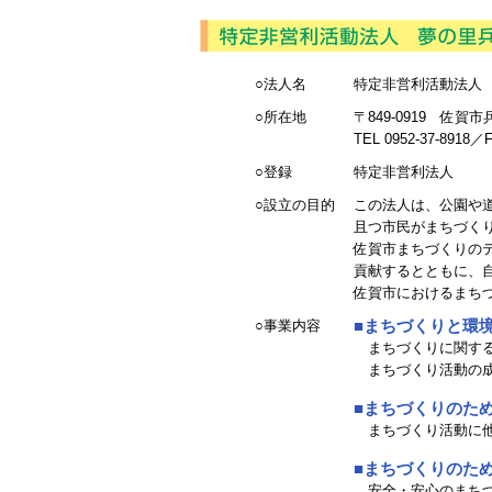
○法人名
特定非営利活動法人
○所在地
〒849-0919 佐
TEL 0952-37-8918／F
○登録
特定非営利法人
○設立の目的
この法人は、公園や
且つ市民がまちづく
佐賀市まちづくりのテ
貢献するとともに、
佐賀市におけるまち
○事業内容
■まちづくりと環
まちづくりに関する
まちづくり活動の成
■まちづくりのた
まちづくり活動に他
■まちづくりのた
安全・安心のまちづ