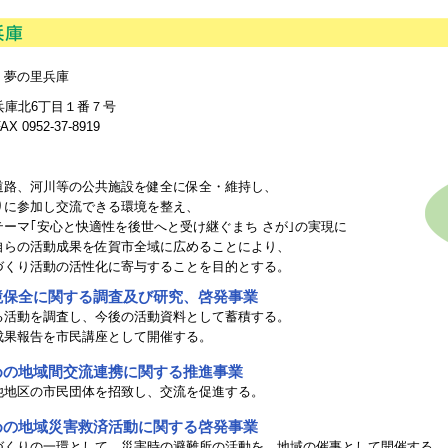
 夢の里兵庫
賀市兵庫北6丁目１番７号
AX 0952-37-8919
道路、河川等の公共施設を健全に保全・維持し、
りに参加し交流できる環境を整え、
ーマ｢安心と快適性を後世へと受け継ぐまち さが｣の実現に
自らの活動成果を佐賀市全域に広めることにより、
づくり活動の活性化に寄与することを目的とする。
境保全に関する調査及び研究、啓発事業
活動を調査し、今後の活動資料として蓄積する。
果報告を市民講座として開催する。
めの地域間交流連携に関する推進事業
地区の市民団体を招致し、交流を促進する。
めの地域災害救済活動に関する啓発事業
くりの一環として、災害時の避難所の活動を、地域の催事として開催する。