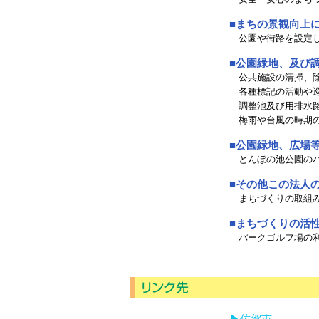
■まちの景観向上
公園や街路を設定し
■公園緑地、及び
公共施設の清掃、除
各種標記の活動や巡
調整池及び用排水路
梅雨や台風の時期の
■公園緑地、広場
とんぼの池公園のパ
■その他この法人
まちづくりの取組み
■まちづくりの活
パークゴルフ場の利