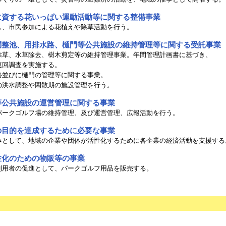
に資する花いっぱい運動活動等に関する整備事業
、市民参加による花植えや除草活動を行う。
調整池、用排水路、樋門等公共施設の維持管理等に関する受託事業
草、水草除去、樹木剪定等の維持管理事業。年間管理計画書に基づき、
回調査を実施する。
並びに樋門の管理等に関する事業。
洪水調整や閑散期の施設管理を行う。
等公共施設の運営管理に関する事業
ークゴルフ場の維持管理、及び運営管理、広報活動を行う。
の目的を達成するために必要な事業
として、地域の企業や団体が活性化するために各企業の経済活動を支援する
性化のための物販等の事業
用者の促進として、パークゴルフ用品を販売する。